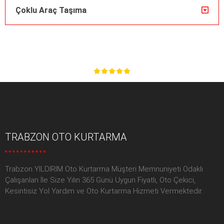
Çoklu Araç Taşıma
TRABZON OTO KURTARMA
Trabzon YILDIRIM Oto Kurtarma Müşteri Memnuniyeti Odaklı
Çalışanları İle Size Yılın 365 Günü Uygun Fiyatlı, Oto Çekici,
Kesintisiz Yol Yardım ve Oto Kurtarma Hizmeti Vermektedir.