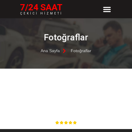
7/24 SAAT
ÇEKİCİ HİZMETİ
Hizmet Bölgelerimiz
Fotoğraflar
Ana Sayfa
Fotoğraflar