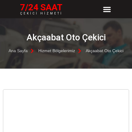
7/24 SAAT
ÇEKİCİ HİZMETİ
Hizmet Bölgelerimiz
Akçaabat Oto Çekici
Ana Sayfa
Hizmet Bölgelerimiz
Akçaabat Oto Çekici