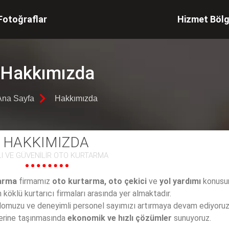
Fotoğraflar
Hizmet Bölg
Hakkımızda
Ana Sayfa
Hakkımızda
HAKKIMIZDA
LI VE GÜVENİLİR OTO KURTARMA
arma
firmamız
oto kurtarma, oto çekici
ve
yol yardımı
konusun
öklü kurtarıcı firmaları arasında yer almaktadır.
filomuzu ve deneyimli personel sayımızı artırmaya devam ediyoruz.
lerine taşınmasında
ekonomik ve hızlı çözümler
sunuyoruz.