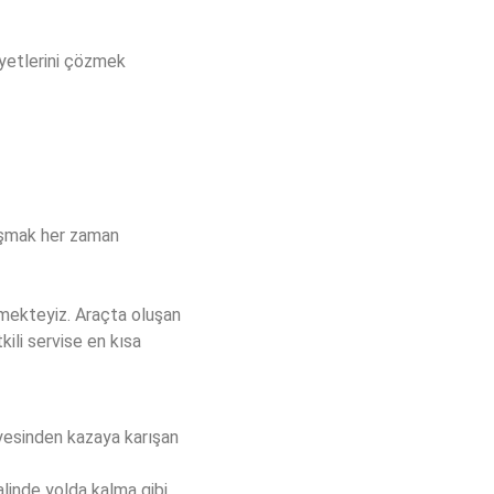
iyetlerini çözmek
lışmak her zaman
mekteyiz. Araçta oluşan
kili servise en kısa
ayesinden kazaya karışan
alinde yolda kalma gibi