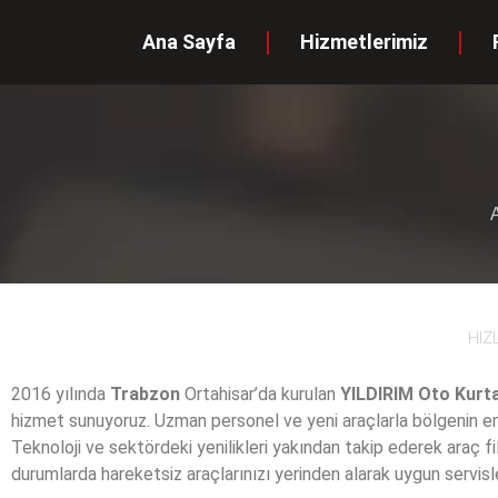
Ana Sayfa
Hizmetlerimiz
HIZ
2016 yılında
Trabzon
Ortahisar’da kurulan
YILDIRIM Oto Kurt
hizmet sunuyoruz. Uzman personel ve yeni araçlarla bölgenin en k
Teknoloji ve sektördeki yenilikleri yakından takip ederek araç 
durumlarda hareketsiz araçlarınızı yerinden alarak uygun servis