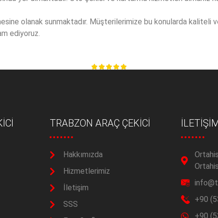
esine olanak sunmaktadır. Müşterilerimize bu konularda kaliteli ve
am ediyoruz.
İCİ
TRABZON ARAÇ ÇEKİCİ
İLETİŞİ
Hakkımızda
Ortahi
Ortahi
Hizmetlerimiz
info@t
İletişim
+90 (5
SSS
+90 (5