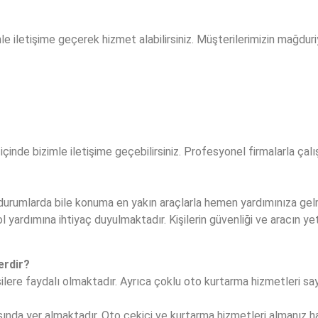
 iletişime geçerek hizmet alabilirsiniz. Müşterilerimizin mağdur
içinde bizimle iletişime geçebilirsiniz. Profesyonel firmalarla ça
durumlarda bile konuma en yakın araçlarla hemen yardımınıza gel
ol yardımına ihtiyaç duyulmaktadır. Kişilerin güvenliği ve aracın yet
erdir?
şilere faydalı olmaktadır. Ayrıca çoklu oto kurtarma hizmetleri s
sında yer almaktadır. Oto çekici ve kurtarma hizmetleri almanız h