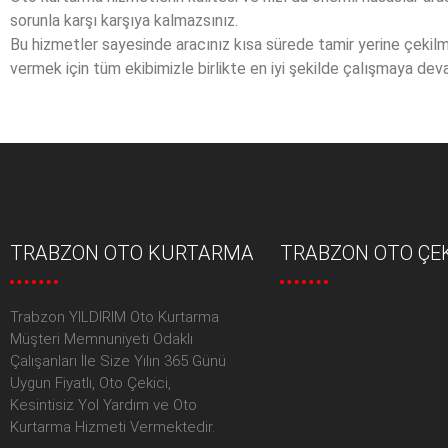
sorunla karşı karşıya kalmazsınız.
Bu hizmetler sayesinde aracınız kısa sürede tamir yerine çekilm
vermek için tüm ekibimizle birlikte en iyi şekilde çalışmaya dev
TRABZON OTO KURTARMA
TRABZON OTO ÇEK
Trabzon YILDIRIM Oto Kurtarma
Müşteri Memnuniyeti Odaklı
Çalışanları İle Size Yılın 365 Günü
Uygun Fiyatlı, Oto Çekici,
Kesintisiz Yol Yardım ve Oto
Kurtarma Hizmeti Vermektedir.