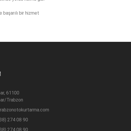
 başarılı bir hizmet
M
sar, 61100
sar/Trabzon
rabzonotokurtarma.com
38) 274 08 90
38) 274 08 90